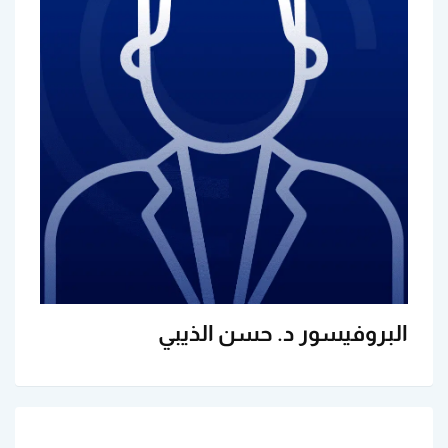
البروفيسور د. حسن الذيبي