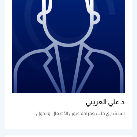
د.علي العريني
استشاري طب وجراحة عيون الأطفال والحول