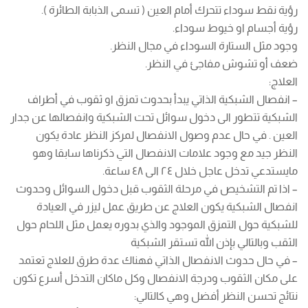
رؤية نقط سوداء تتحرك أمام العين ( تسمى الذبابة الطائرة ).
رؤية أجسام او خيوط سوداء.
وجود مثل الستارة السوداء في مجال النظر.
ضعف أو تشوش مفاجئ في النظر.
العلاج:
– انفصال الشبكية الذاتي يبدأ بحدوث تمزق او ثقوب في أطراف
الشبكية تتطور الى دخول سوائل تحت الشبكية وانفصالها عن جدار
العين . في حال عدم وصول الانفصال لمركز النظر عادة يكون
النظر جيد مع وجود علامات الانفصال التي ذكرناها سابقا وهو
مايستدعي تدخل عاجل خلال ٢٤ الى ٤٨ ساعة.
– اذا تم التشخيص في مرحلة الثقوب قبل دخول السوائل وحدوث
انفصال الشبكية يكون العلاج عن طريق عمل ليزر في العيادة
للشبكية حول التمزق الموجود والذي بدوره يعمل مثل اللحام حول
الثقب وبالتالي بإذن الله تستقر الشبكية
– في حال حدوث الانفصال الذاتي فهناك عدة طرق للعلاج تعتمد
على مكان الثقوب ودرجة الانفصال وكل ماكان التدخل أسرع تكون
نتائج تحسن النظر أفضل وهي كالتالي: