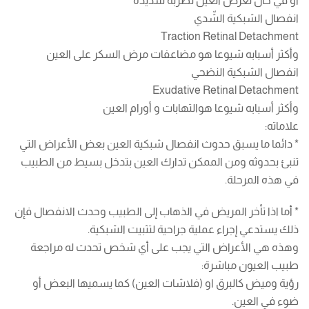
أو في حال تعرض العين لضربة شديدة
انفصال الشبكية الشّدي
Traction Retinal Detachment
وأكثر أسبابه شيوعا هو مضاعفات مرض السكر على العين
انفصال الشبكية النضحي
Exudative Retinal Detachment
وأكثر أسبابه شيوعا هوالتهابات و أورام العين
علاماته:
* دائما ما يسبق حدوث انفصال شبكية العين بعض الأعراض التي
تنبئ بحدوثه ومن الممكن تدارك العين بتدخل بسيط من الطبيب
في هذه المرحلة.
* أما اذا تأخر المريض في الذهاب إلى الطبيب وحدث الانفصال فإن
ذلك يستدعي إجراء عملية جراحية لتثبيت الشبكية.
وهذه هي الأعراض التي يجب على أي شخص تحدث له مراجعة
طبيب العيون مباشرة:
رؤية وميض كالبرق او (فلاشات العين) كما يسميها البعض أو
ضوء في العين.