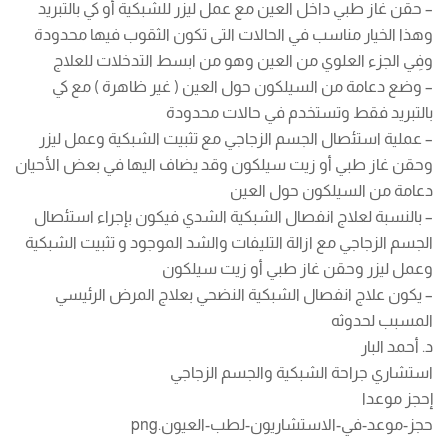
– حقن غاز طبي داخل العين مع عمل ليزر للشبكية أو كي بالتبريد
وهذا الخيار مناسب في الحالات التى تكون الثقوب فيها محدودة
وفِي الجزء العلوي من العين وهو من ابسط التدخلات للعلاج
– وضع دعامة من السيلكون حول العين ( غير ظاهرة ) مع كي
بالتبريد فقط وتستخدم في حالات محدودة
– عملية استئصال الجسم الزجاجي مع تثبيت الشبكية وعمل ليزر
وحقن غاز طبي أو زيت سيلكون وقد يضاف اليها في بعض الأحيان
دعامة من السيلكون حول العين
– بالنسبة لعلاج انفصال الشبكية الشدي فيكون بإجراء استئصال
الجسم الزجاجي مع ازالة التليفات والشد الموجود و تثبيت الشبكية
وعمل ليزر وحقن غاز طبي أو زيت سيلكون
– يكون علاج انفصال الشبكية النضحي بعلاج المرض الرئيسي
المسبب لحدوثه
د. أحمد البار
استشاري جراحة الشبكية والجسم الزجاجي
إحجز موعدا
حجز-موعد-في-الاستشاريون-لطب-العيون.png