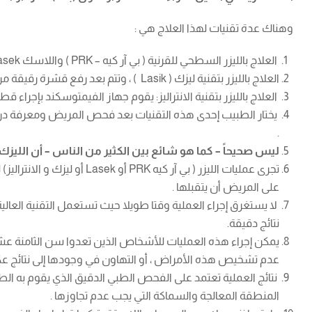
وهناك عدة تقنيات لهذا العلاج هي :
العلاج بالليزر السطحي للقرنية ( بي آر كيه – PRK ) واللاسك Lasek.
العلاج بالليزر بتقنية ليزك ( Lasik ) ، وتتم بعد رفع قشرة رقيقة من القرنية بواسطة مشرط جراحي إلكتروني دقيق .
العلاج بالليزر بتقنية الانتراليز: يقوم جهاز الفيمتوسكند بإجراء 
يختار الطبيب إحدى هذه التقنيات بعد فحص المريض ومعرفة درجة
.
ليس صحيحاً – كما هو شائع بين الكثير من الناس – أن الليزك أفضل من تقنية بي آر كيه PRK بشكل مطلق ، فنحن نعتقد أن كل
تجرى عمليات الليزر ( بي 
على المريض أن يتقبلها .
لا يستغرق إجراء العملية وقتا طويلا حيث تستعمل التقنية العا
نتائج دقيقة.
يمكن إجراء هذه العمليات للأشخاص الذين تعدوا سن الثامنة عشرة
عدم تشخيص هذه الأمراض ، أو التهاون في وجودها إلى نتائج ع
نتائج العملية تعتمد على الفحص الطبي الدقيق الذي يقوم به الطب
المنطقة المعالجة والسماكة التي يجب عدم تجاوزها .