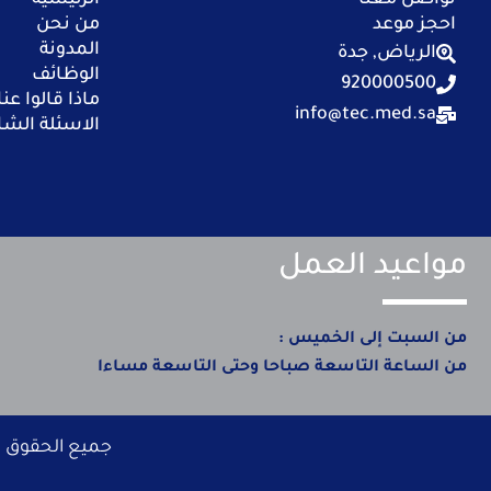
تواصل معنا
الرئيسية
احجز موعد
من نحن
المدونة
الرياض, جدة
الوظائف
920000500
ماذا قالوا عنا
info@tec.med.sa
الاسئلة الشا
مواعيد العمل
من السبت إلى الخميس :
من الساعة التاسعة صباحا وحتى التاسعة مساءا
جميع الحقوق محفوظة © 2025 الاستشاريون لطب ا