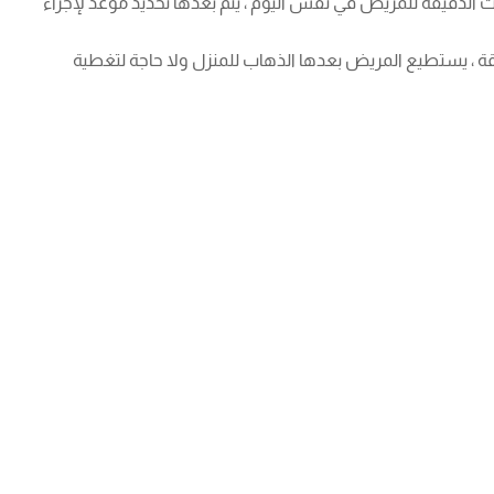
ات الدقيقة للمريض في نفس اليوم ، يتم بعدها تحديد موعد لإجراء
عد وضع عدد من قطرات العين كمخدر موضعي ، لا يحس المريض بعدها بأي ألم وتستغرق العملية للعينين بين 10 – 20 دقيقة ، يستطيع المريض بعدها الذهاب للمنزل ولا حاجة لتغطية