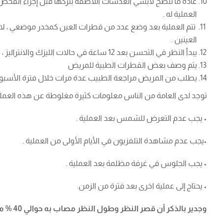
عادة ما ننصح لابسي العدسات اللاصقة بتركها قبل إجراء الفحص ل
العملية له .
العينين .
يبدأ النظر في التحسن بعد 12 ساعة في حالات الليزك والانتراليز ، وبعد 3 أيام في حالات الـ “بي آر كيه PRK ” و اللاسك Lasek
يتم وصف بعض القطرات الطبية للمريض
يطلب من المريض مراجعة الطبيب عدة مرات خلال فترة الأسبوع
توجد لدى العامة من الناس معلومات كثيرة مغلوطة عن هذه العملي
• يجب عدم التعرض للشمس بعد العملية .
•يجب عدم مشاهدة التلفزيون في الأيام الأولى من العملية .
• يجب الجلوس في غرفة مظلمة بعد العملية .
• يحتاج إلى عملية اخرى بعد فترة من الزمن.
وجدير بالذكر أن قصر النظر وطول النظر مصاب به حوالي 40 % من السكان بالمملكة.