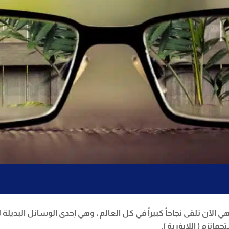
ت تصحيح النظر بالأكزايمر ليزر منذ أكثر من 25 عام ، وهي الآن تلقى نجاحاً كبيراً في كل العالم 
اتزم ( اللابؤرية ).