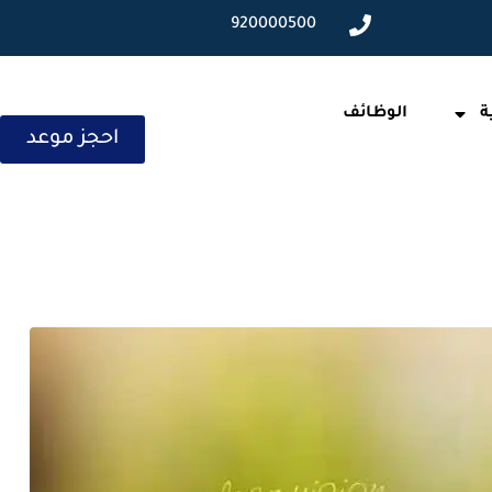
920000500
ة
الوظائف
احجز موعد